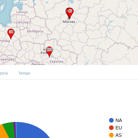
goria
Tempo
NA
EU
AS