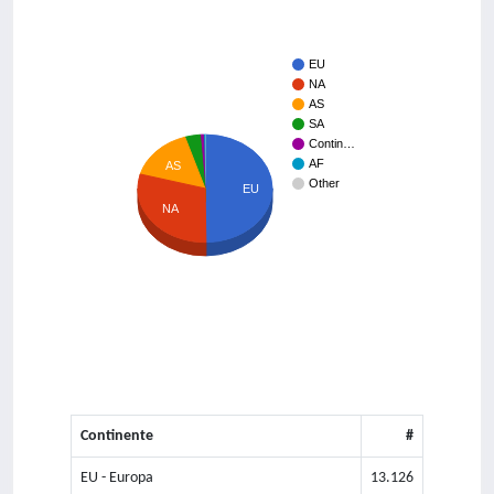
EU
NA
AS
SA
Contin…
AF
AS
Other
EU
NA
Continente
#
EU - Europa
13.126