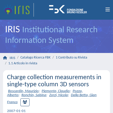
IRIS
Institutional Research
Information System
Catalogo Ricerca FBK
1 Contributo su Rivista
IRIS
1.1 Articolo in rivista
Charge collection measurements in
single-type column 3D sensors
Boscardin, Maurizio
;
Piemonte, Claudio
;
Pozza,
Alberto
;
Ronchin, Sabina
;
Zorzi, Nicola
;
Dalla Betta, Gian
Franco
2007-01-01