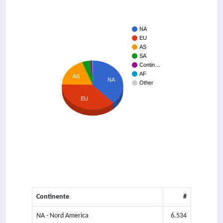
NA
EU
AS
SA
Contin…
AF
AS
NA
Other
EU
Continente
#
NA - Nord America
6.534