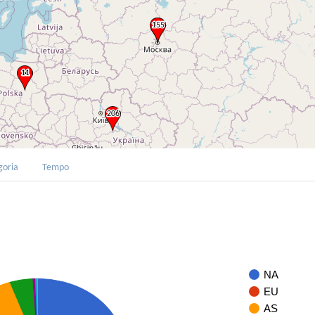
goria
Tempo
NA
EU
AS