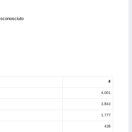
 sconosciuto
#
4.001
3.843
1.777
438