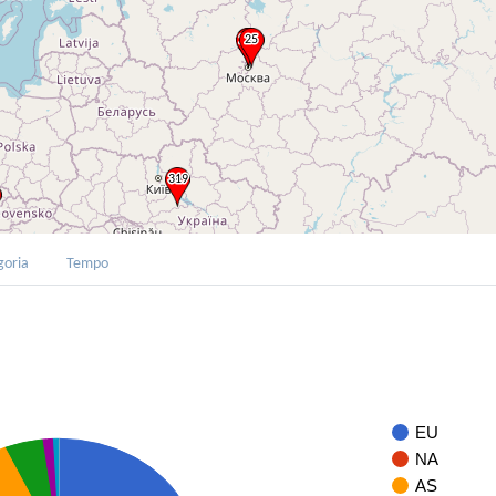
goria
Tempo
EU
NA
AS