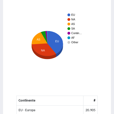
EU
NA
AS
SA
Contin…
AF
AS
EU
Other
NA
Continente
#
EU - Europa
20.905