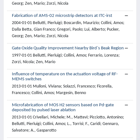
Georg; Zen, Mario; Zorzi, Nicola
Fabrication of AMS-02 microstrip detectors at ITC-irst
2004-01-01 Bellutti, Pierluigi; Boscardin, Maurizio; Collini, Amos;
Dalla Betta, Gian Franco; Gregori, Paolo; Lui, Alberto; Pucker,
Georg; Zen, Mario; Zorzi, Nicola
Gate Oxide Quality Improvement Nearby Bird`s Beak Region
1997-01-01 Bellutti, Pierluigi; Collini, Amos; Ferrario, Lorenza;
Zorzi, Nicola; Zen, Mario
Influence of temperature on the actuation voltage of RF-
MEMS switches
2013-01-01 Mulloni, Viviana; Solazzi, Francesco; Ficorella,
Francesco; Collini, Amos; Margesin, Benno
Microfabrication of MOS H2 sensors based on Pd-gate
deposited by pulsed laser ablation
2013-01-01 Crivellari, Michele; M., Mattevi; Picciotto, Antonino;
Bellutti, Pierluigi; Collini, Amos; L., Torrisi; F., Caridi; Gennaro,
Salvatore; A., Gasparotto