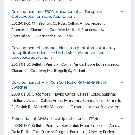
Costantino; S., Hernandez; M., Zahir
Development and ESCC evaluation of an European
Optocoupler for Space Applications
2012-01-01 M., Bregoli; C., Ress; Collini, Amos; Ficorella,
Francesco; Giacomini, Gabriele; Mattedi, Francesca; A.,
Costantino; S., Hernandez; M., Zahir
Development of a monolithic silicon phototransistor array
for optical encoders used in harsh environment and
aerospace applications
2014-01-01 Bellutti, Pierluigi; Collini, Amos; Ficorella, Francesco;
Giacomini, Gabriele; M., Bregoli; S., Ceriani
Development of High Con Coff Ratio RF MEMS Shunt
Switches
2008-01-01 Giacomozzi, Flavio; Carlos, Calaza; Colpo, Sabrina;
Mulloni, Viviana; Collini, Amos; Margesin, Benno; Paola, Farinelli;
F., Casini; R., Marcelli; Mannocchi, Giovanni; Larissa, Vietzorreck
Fabrication of AMS microstrip detectors at ITC-irst
2003-01-01 Bellutti, Pierluigi; Boscardin, Maurizio; Collini, Amos;
Dalla Betta, Gian Franco; Gregori, Paolo; Lui, Alberto; Pucker,