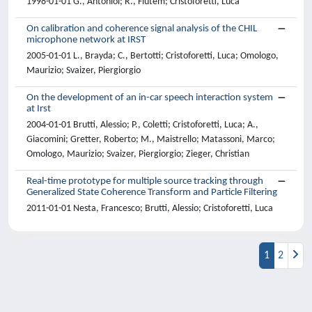
1998-01-01 G., Antoniol; R., Fiutem; Cristoforetti, Luca
On calibration and coherence signal analysis of the CHIL
microphone network at IRST
2005-01-01 L., Brayda; C., Bertotti; Cristoforetti, Luca; Omologo,
Maurizio; Svaizer, Piergiorgio
On the development of an in-car speech interaction system
at Irst
2004-01-01 Brutti, Alessio; P., Coletti; Cristoforetti, Luca; A.,
Giacomini; Gretter, Roberto; M., Maistrello; Matassoni, Marco;
Omologo, Maurizio; Svaizer, Piergiorgio; Zieger, Christian
Real-time prototype for multiple source tracking through
Generalized State Coherence Transform and Particle Filtering
2011-01-01 Nesta, Francesco; Brutti, Alessio; Cristoforetti, Luca
1
2