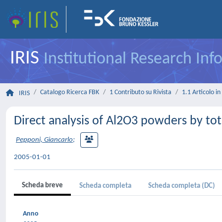
IRIS
Institutional Research In
Catalogo Ricerca FBK
1 Contributo su Rivista
1.1 Articolo in 
IRIS
Direct analysis of Al2O3 powders by tot
Pepponi, Giancarlo
;
2005-01-01
Scheda breve
Scheda completa
Scheda completa (DC)
Anno