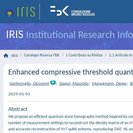
IRIS
Institutional Research In
Catalogo Ricerca FBK
1 Contributo su Rivista
1.1 Articolo in 
IRIS
Enhanced compressive threshold quant
Garberoglio, Giovanni
;
Dapor, Maurizio
;
Maragnano, Diego
;
B
2025-01-01
Abstract
We propose an efficient quantum state tomography method inspired by com
number of measurement settings to reconstruct the density matrix of an 
and accurate reconstruction of 𝑁≤7 qubit systems, reproducing GHZ, W, and ran