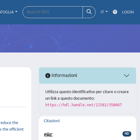
SFOGLIA
IT
LOGIN
Informazioni
Utilizza questo identificativo per citare o creare
un link a questo documento:
https://hdl.handle.net/11582/358667
Citazioni
reduce the
 the efficient
ND