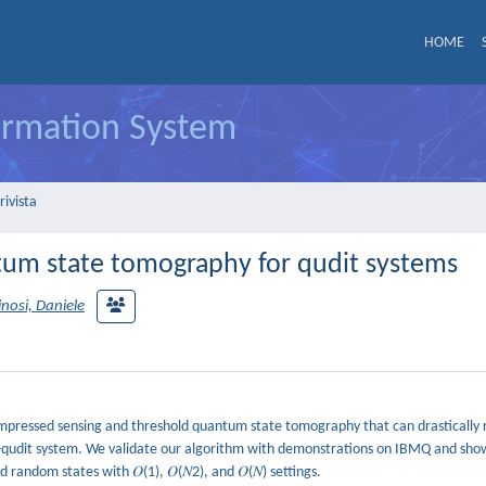
HOME
formation System
rivista
um state tomography for qudit systems
inosi, Daniele
pressed sensing and threshold quantum state tomography that can drastically 
-qudit system. We validate our algorithm with demonstrations on IBMQ and show
dom states with 𝑂⁡(1), 𝑂⁡(𝑁2), and 𝑂⁡(𝑁) settings.