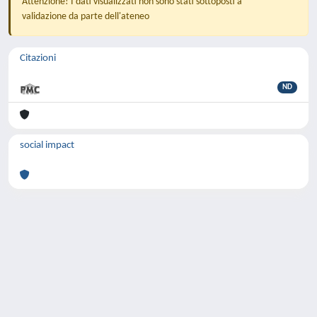
Attenzione! I dati visualizzati non sono stati sottoposti a
validazione da parte dell'ateneo
Citazioni
ND
social impact
Powered by
IRIS
-
about IRIS
-
Utilizzo dei