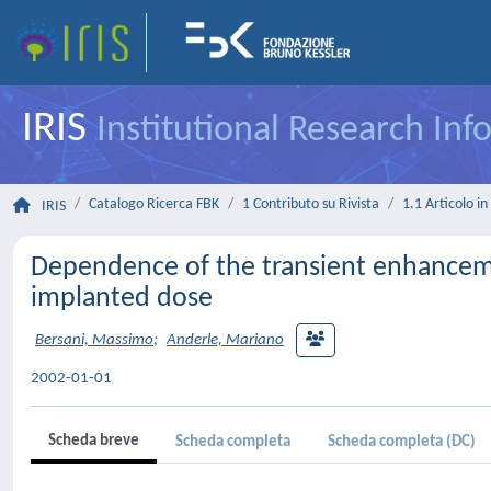
IRIS
Institutional Research In
Catalogo Ricerca FBK
1 Contributo su Rivista
1.1 Articolo in 
IRIS
Dependence of the transient enhancemen
implanted dose
Bersani, Massimo
;
Anderle, Mariano
2002-01-01
Scheda breve
Scheda completa
Scheda completa (DC)