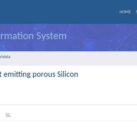
HOME
formation System
rivista
 emitting porous Silicon