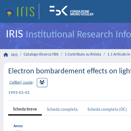
IRIS
Institutional Research In
Catalogo Ricerca FBK
1 Contributo su Rivista
1.1 Articolo in 
IRIS
Electron bombardement effects on light
Calliari, Lucia
;
1993-01-01
Scheda breve
Scheda completa
Scheda completa (DC)
Anno