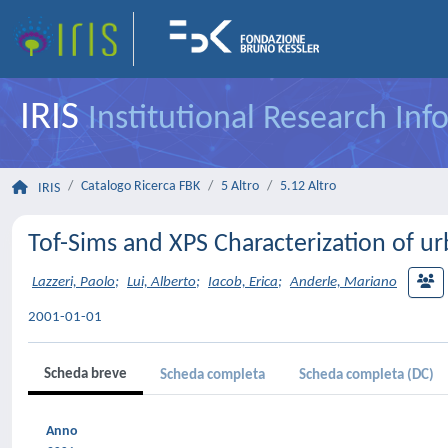
IRIS
Institutional Research In
Catalogo Ricerca FBK
5 Altro
5.12 Altro
IRIS
Tof-Sims and XPS Characterization of ur
Lazzeri, Paolo
;
Lui, Alberto
;
Iacob, Erica
;
Anderle, Mariano
2001-01-01
Scheda breve
Scheda completa
Scheda completa (DC)
Anno