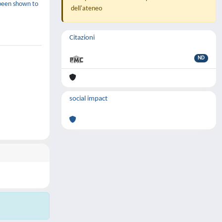
 been shown to
dell'ateneo
Citazioni
ND
social impact