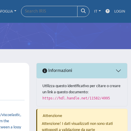
SFOGLIA
IT
LOGIN
Informazioni
Utilizza questo identificativo per citare o creare
un link a questo documento:
https://hdl.handle.net/11582/4995
/viscoelastic,
Attenzione
om the
Attenzione! I dati visualizzati non sono stati
tween a lossy
sottoposti a validazione da parte