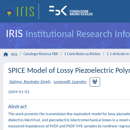
IRIS
Institutional Research In
Catalogo Ricerca FBK
1 Contributo su Rivista
1.1 Articolo in 
IRIS
SPICE Model of Lossy Piezoelectric Pol
Dahiya, Ravinder Singh
;
Lorenzelli, Leandro
2009-01-01
Abstract
This work presents the transmission line equivalent model for lossy piezoe
dielectric/electrical, and piezoelectric/electromechanical losses in a novel
measured impedances of PVDF and PVDF-TrFE samples by nonlinear regressi