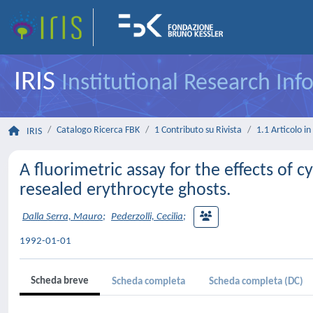
IRIS
Institutional Research In
Catalogo Ricerca FBK
1 Contributo su Rivista
1.1 Articolo in 
IRIS
A fluorimetric assay for the effects of c
resealed erythrocyte ghosts.
Dalla Serra, Mauro
;
Pederzolli, Cecilia
;
1992-01-01
Scheda breve
Scheda completa
Scheda completa (DC)