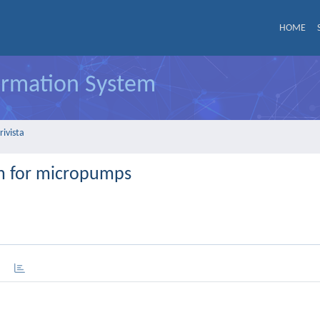
HOME
formation System
rivista
on for micropumps