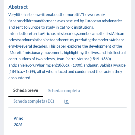
Abstract
Verylittlehasbeenwrittenaboutthe‘moretti’.Theyweresub-
Saharanchildrenandformer slaves rescued by European missionaries
and sent to Europe to study in Catholic institutions.
IntendedtoreturntoAfricaasmissionaries,somebecamethefirstAfrican
priestsandnunsinthenineteenthcentury,predatingthemodernAfricancl
ergybyseveral decades. This paper explores the development of the
‘Moretti’ missionary movement, highlighting the lives and intellectual
contributions of two priests, Jean-Pierre Moussa(1815–1860)
andDanieleSorurPharimDen(1860ca.–1900),andanun,Bakhita Kwasce
(1841ca.–1899), all of whom faced and condemned the racism they
encountered.
Scheda breve
Scheda completa
Scheda completa (DC)
Anno
2026