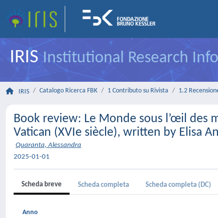
IRIS
Institutional Research In
Catalogo Ricerca FBK
1 Contributo su Rivista
1.2 Recensione 
IRIS
Book review: Le Monde sous l’œil des mé
Vatican (XVIe siècle), written by Elisa A
Quaranta, Alessandra
2025-01-01
Scheda breve
Scheda completa
Scheda completa (DC)
Anno