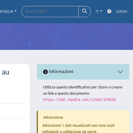
SFOGLIA
IT
LOGIN
t au
Informazioni
Utilizza questo identificativo per citare o creare
un link a questo documento:
https://hdl.handle.net/11582/370528
Attenzione
Attenzione! I dati visualizzati non sono stati
sottoposti a validazione da parte