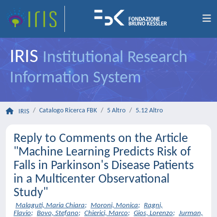
IRIS
Institutional Research
Information System
Catalogo Ricerca FBK
5 Altro
5.12 Altro
IRIS
Reply to Comments on the Article
"Machine Learning Predicts Risk of
Falls in Parkinson's Disease Patients
in a Multicenter Observational
Study"
Malaguti, Maria Chiara
;
Moroni, Monica
;
Ragni,
Flavio
;
Bovo, Stefano
;
Chierici, Marco
;
Gios, Lorenzo
;
Jurman,