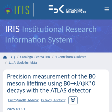
IRIS
Institutional Research
Information System
Catalogo Ricerca FBK
1 Contributo su Rivista
IRIS
1.1 Articolo in rivista
Precision measurement of the B0
meson lifetime using B0→J/ψK*0
decays with the ATLAS detector
Cristoforetti, Marco
;
Di Luca, Andrea
;
2025-01-01