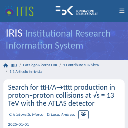
IRIS
Institutional Research
Information System
Catalogo Ricerca FBK
1 Contributo su Rivista
IRIS
1.1 Articolo in rivista
Search for ttH/A→tttt production in
proton–proton collisions at √s = 13
TeV with the ATLAS detector
Cristoforetti, Marco
;
Di Luca, Andrea
;
2025-01-01