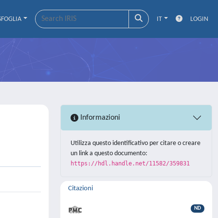
SFOGLIA
IT
LOGIN
Informazioni
Utilizza questo identificativo per citare o creare
un link a questo documento:
https://hdl.handle.net/11582/359831
Citazioni
ND