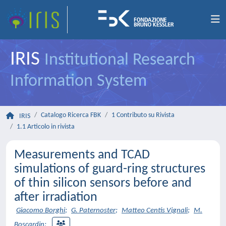
IRIS
Institutional Research
Information System
Catalogo Ricerca FBK
1 Contributo su Rivista
IRIS
1.1 Articolo in rivista
Measurements and TCAD
simulations of guard-ring structures
of thin silicon sensors before and
after irradiation
Giacomo Borghi
;
G. Paternoster
;
Matteo Centis Vignali
;
M.
Boscardin
;