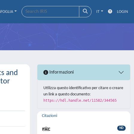
SFOGLIA
IT
LOGIN
ts and
Informazioni
ctor
Utilizza questo identificativo per citare o creare
un link a questo documento:
https://hdl.handle.net/11582/344565
Citazioni
ND