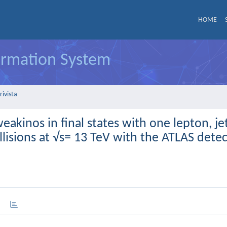
HOME
formation System
rivista
eakinos in final states with one lepton, je
isions at √s= 13 TeV with the ATLAS dete