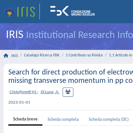
IRIS
Institutional Research In
Catalogo Ricerca FBK
1 Contributo su Rivista
1.1 Articolo in 
IRIS
Search for direct production of electrow
missing transverse momentum in pp coll
Cristoforetti M.
;
Di Luca, A.
2023-01-01
Scheda breve
Scheda completa
Scheda completa (DC)