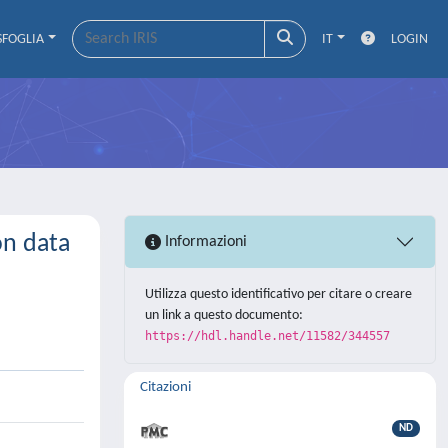
SFOGLIA
IT
LOGIN
on data
Informazioni
Utilizza questo identificativo per citare o creare
un link a questo documento:
https://hdl.handle.net/11582/344557
Citazioni
ND