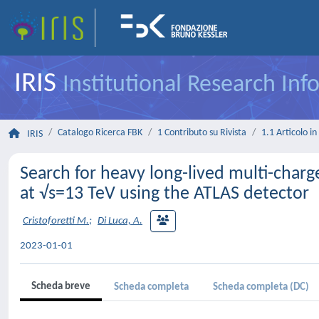
IRIS
Institutional Research In
Catalogo Ricerca FBK
1 Contributo su Rivista
1.1 Articolo in 
IRIS
Search for heavy long-lived multi-charge
at √s=13 TeV using the ATLAS detector
Cristoforetti M.
;
Di Luca, A.
2023-01-01
Scheda breve
Scheda completa
Scheda completa (DC)