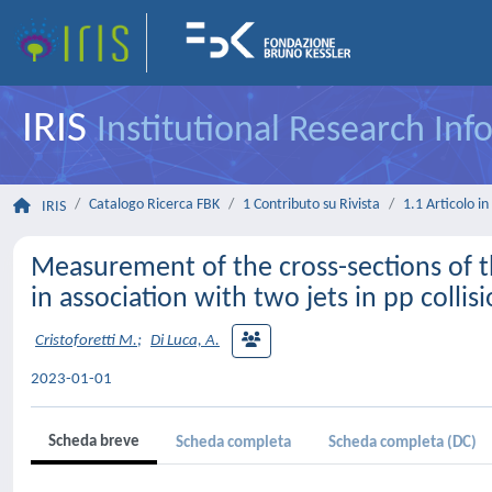
IRIS
Institutional Research In
Catalogo Ricerca FBK
1 Contributo su Rivista
1.1 Articolo in 
IRIS
Measurement of the cross-sections of t
in association with two jets in pp colli
Cristoforetti M.
;
Di Luca, A.
2023-01-01
Scheda breve
Scheda completa
Scheda completa (DC)