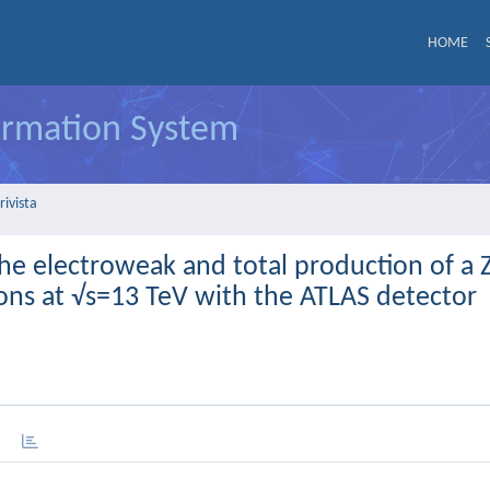
HOME
formation System
rivista
he electroweak and total production of a Z
sions at √s=13 TeV with the ATLAS detector