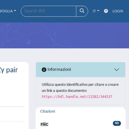
SFOGLIA
IT
LOGIN
γ pair
Informazioni
Utilizza questo identificativo per citare o creare
un link a questo documento:
https://hdl.handle.net/11582/344537
Citazioni
ND