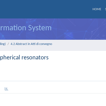
HOME
formation System
ding)
4.2 Abstract in Atti di convegno
pherical resonators