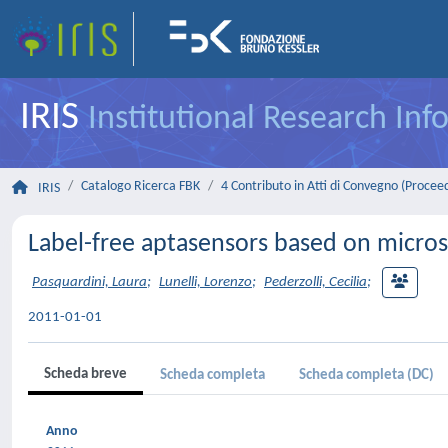
IRIS
Institutional Research In
Catalogo Ricerca FBK
4 Contributo in Atti di Convegno (Procee
IRIS
Label-free aptasensors based on micros
Pasquardini, Laura
;
Lunelli, Lorenzo
;
Pederzolli, Cecilia
;
2011-01-01
Scheda breve
Scheda completa
Scheda completa (DC)
Anno