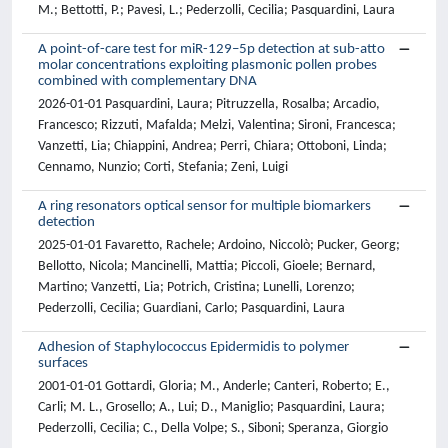
M.; Bettotti, P.; Pavesi, L.; Pederzolli, Cecilia; Pasquardini, Laura
A point-of-care test for miR-129–5p detection at sub-atto
molar concentrations exploiting plasmonic pollen probes
combined with complementary DNA
2026-01-01 Pasquardini, Laura; Pitruzzella, Rosalba; Arcadio,
Francesco; Rizzuti, Mafalda; Melzi, Valentina; Sironi, Francesca;
Vanzetti, Lia; Chiappini, Andrea; Perri, Chiara; Ottoboni, Linda;
Cennamo, Nunzio; Corti, Stefania; Zeni, Luigi
A ring resonators optical sensor for multiple biomarkers
detection
2025-01-01 Favaretto, Rachele; Ardoino, Niccolò; Pucker, Georg;
Bellotto, Nicola; Mancinelli, Mattia; Piccoli, Gioele; Bernard,
Martino; Vanzetti, Lia; Potrich, Cristina; Lunelli, Lorenzo;
Pederzolli, Cecilia; Guardiani, Carlo; Pasquardini, Laura
Adhesion of Staphylococcus Epidermidis to polymer
surfaces
2001-01-01 Gottardi, Gloria; M., Anderle; Canteri, Roberto; E.,
Carli; M. L., Grosello; A., Lui; D., Maniglio; Pasquardini, Laura;
Pederzolli, Cecilia; C., Della Volpe; S., Siboni; Speranza, Giorgio