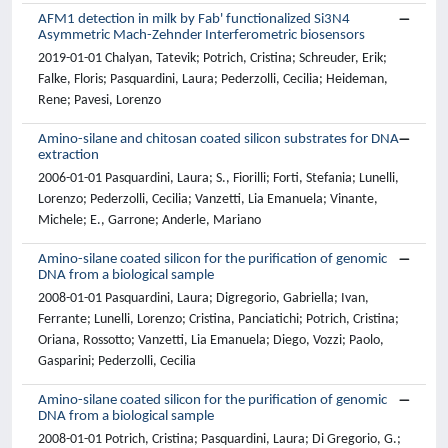
AFM1 detection in milk by Fab' functionalized Si3N4
Asymmetric Mach-Zehnder Interferometric biosensors
2019-01-01 Chalyan, Tatevik; Potrich, Cristina; Schreuder, Erik;
Falke, Floris; Pasquardini, Laura; Pederzolli, Cecilia; Heideman,
Rene; Pavesi, Lorenzo
Amino-silane and chitosan coated silicon substrates for DNA
extraction
2006-01-01 Pasquardini, Laura; S., Fiorilli; Forti, Stefania; Lunelli,
Lorenzo; Pederzolli, Cecilia; Vanzetti, Lia Emanuela; Vinante,
Michele; E., Garrone; Anderle, Mariano
Amino-silane coated silicon for the purification of genomic
DNA from a biological sample
2008-01-01 Pasquardini, Laura; Digregorio, Gabriella; Ivan,
Ferrante; Lunelli, Lorenzo; Cristina, Panciatichi; Potrich, Cristina;
Oriana, Rossotto; Vanzetti, Lia Emanuela; Diego, Vozzi; Paolo,
Gasparini; Pederzolli, Cecilia
Amino-silane coated silicon for the purification of genomic
DNA from a biological sample
2008-01-01 Potrich, Cristina; Pasquardini, Laura; Di Gregorio, G.;