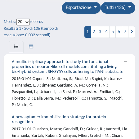
Esportazione
Tutti (136)
Mostra
records
Risultati 1 - 20 di 136 (tempo di
1
2
3
4
5
6
7
esecuzione: 0.002 secondi).
A multidisciplinary approach to study the functional
properties of neuron-like cell models constituting a living
bio-hybrid system: SH-SY5Y cells adhering to PANI substrate
2016-01-01 Caponi, S.; Mattana, S.; Ricci, M.; Sagini, K.; Juarez-
Hernandez, L. J.; Jimenez-Garduño, A. M.; Cornella, N.;
Pasquardini, L.; Urbanelli, L.; Sassi, P.; Morresi, A.; Emiliani, C.;
Fioretto, D.; Dalla Serra, M.; Pederzolli, C.; Iannotta, S.; Macchi,
P.; Musio, C.
A new aptamer immobilization strategy for protein
recognition
2017-01-01 Guarisco, Marta; Gandolfi, D.; Guider, R.; Vanzetti, Lia
Emanuela; Bartali, Ruben; Ghulinyan, Mher; Cretich, M.; Chiari,