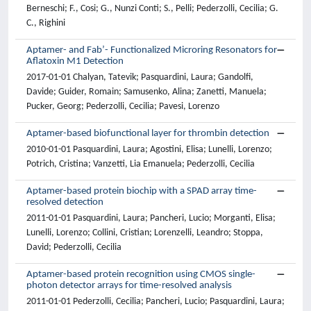
Berneschi; F., Cosi; G., Nunzi Conti; S., Pelli; Pederzolli, Cecilia; G.
C., Righini
Aptamer- and Fab’- Functionalized Microring Resonators for
Aflatoxin M1 Detection
2017-01-01 Chalyan, Tatevik; Pasquardini, Laura; Gandolfi,
Davide; Guider, Romain; Samusenko, Alina; Zanetti, Manuela;
Pucker, Georg; Pederzolli, Cecilia; Pavesi, Lorenzo
Aptamer-based biofunctional layer for thrombin detection
2010-01-01 Pasquardini, Laura; Agostini, Elisa; Lunelli, Lorenzo;
Potrich, Cristina; Vanzetti, Lia Emanuela; Pederzolli, Cecilia
Aptamer-based protein biochip with a SPAD array time-
resolved detection
2011-01-01 Pasquardini, Laura; Pancheri, Lucio; Morganti, Elisa;
Lunelli, Lorenzo; Collini, Cristian; Lorenzelli, Leandro; Stoppa,
David; Pederzolli, Cecilia
Aptamer-based protein recognition using CMOS single-
photon detector arrays for time-resolved analysis
2011-01-01 Pederzolli, Cecilia; Pancheri, Lucio; Pasquardini, Laura;