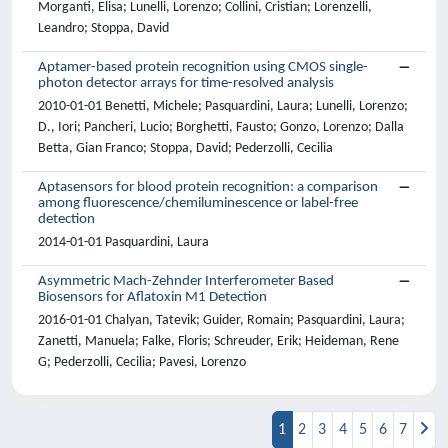
Morganti, Elisa; Lunelli, Lorenzo; Collini, Cristian; Lorenzelli,
Leandro; Stoppa, David
Aptamer-based protein recognition using CMOS single-
photon detector arrays for time-resolved analysis
2010-01-01 Benetti, Michele; Pasquardini, Laura; Lunelli, Lorenzo;
D., Iori; Pancheri, Lucio; Borghetti, Fausto; Gonzo, Lorenzo; Dalla
Betta, Gian Franco; Stoppa, David; Pederzolli, Cecilia
Aptasensors for blood protein recognition: a comparison
among fluorescence/chemiluminescence or label-free
detection
2014-01-01 Pasquardini, Laura
Asymmetric Mach-Zehnder Interferometer Based
Biosensors for Aflatoxin M1 Detection
2016-01-01 Chalyan, Tatevik; Guider, Romain; Pasquardini, Laura;
Zanetti, Manuela; Falke, Floris; Schreuder, Erik; Heideman, Rene
G; Pederzolli, Cecilia; Pavesi, Lorenzo
1
2
3
4
5
6
7