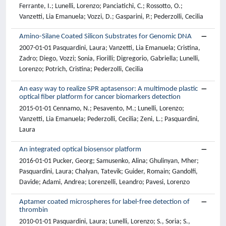
Ferrante, I.; Lunelli, Lorenzo; Panciatichi, C.; Rossotto, O.;
Vanzetti, Lia Emanuela; Vozzi, D.; Gasparini, P.; Pederzolli, Cecilia
Amino-Silane Coated Silicon Substrates for Genomic DNA
2007-01-01 Pasquardini, Laura; Vanzetti, Lia Emanuela; Cristina,
Zadro; Diego, Vozzi; Sonia, Fiorilli; Digregorio, Gabriella; Lunelli,
Lorenzo; Potrich, Cristina; Pederzolli, Cecilia
An easy way to realize SPR aptasensor: A multimode plastic
optical fiber platform for cancer biomarkers detection
2015-01-01 Cennamo, N.; Pesavento, M.; Lunelli, Lorenzo;
Vanzetti, Lia Emanuela; Pederzolli, Cecilia; Zeni, L.; Pasquardini,
Laura
An integrated optical biosensor platform
2016-01-01 Pucker, Georg; Samusenko, Alina; Ghulinyan, Mher;
Pasquardini, Laura; Chalyan, Tatevik; Guider, Romain; Gandolfi,
Davide; Adami, Andrea; Lorenzelli, Leandro; Pavesi, Lorenzo
Aptamer coated microspheres for label-free detection of
thrombin
2010-01-01 Pasquardini, Laura; Lunelli, Lorenzo; S., Soria; S.,