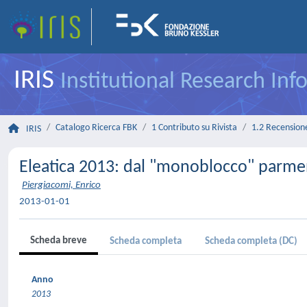
IRIS
Institutional Research In
Catalogo Ricerca FBK
1 Contributo su Rivista
1.2 Recensione 
IRIS
Eleatica 2013: dal "monoblocco" parmen
Piergiacomi, Enrico
2013-01-01
Scheda breve
Scheda completa
Scheda completa (DC)
Anno
2013