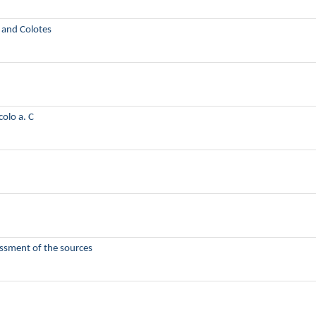
 and Colotes
colo a. C
essment of the sources