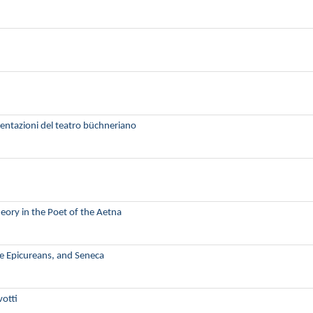
resentazioni del teatro büchneriano
eory in the Poet of the Aetna
he Epicureans, and Seneca
votti