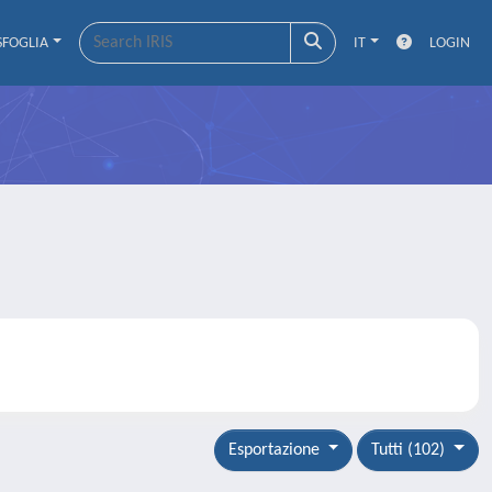
SFOGLIA
IT
LOGIN
Esportazione
Tutti (102)