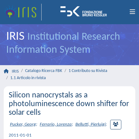
IRIS
Institutional Research
Information System
Catalogo Ricerca FBK
1 Contributo su Rivista
IRIS
1.1 Articolo in rivista
Silicon nanocrystals as a
photoluminescence down shifter for
solar cells
Pucker, Georg
;
Ferrario, Lorenza
;
Bellutti, Pierluigi
;
2011-01-01