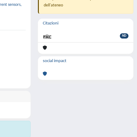
rent sensors,
dell'ateneo
Citazioni
ND
social impact