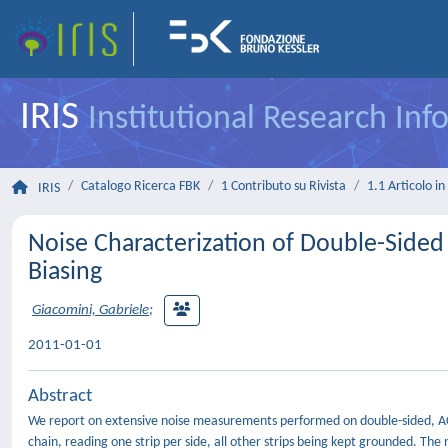
IRIS
Institutional Research In
Catalogo Ricerca FBK
1 Contributo su Rivista
1.1 Articolo in 
IRIS
Noise Characterization of Double-Sided
Biasing
Giacomini, Gabriele
;
2011-01-01
Abstract
We report on extensive noise measurements performed on double-sided, AC-c
chain, reading one strip per side, all other strips being kept grounded. T