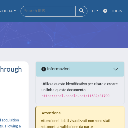
SFOGLIA
IT
LOGIN
-Through
Informazioni
Utilizza questo identificativo per citare o creare
un link a questo documento:
https://hdl.handle.net/11582/31799
Attenzione
 acquisition
Attenzione! I dati visualizzati non sono stati
ts, allowing a
sottoposti a validazione da parte