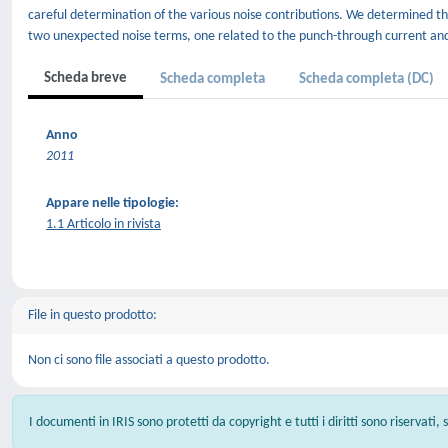
careful determination of the various noise contributions. We determined t
two unexpected noise terms, one related to the punch-through current and th
Scheda breve
Scheda completa
Scheda completa (DC)
Anno
2011
Appare nelle tipologie:
1.1 Articolo in rivista
File in questo prodotto:
Non ci sono file associati a questo prodotto.
I documenti in IRIS sono protetti da copyright e tutti i diritti sono riservati,