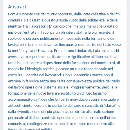
Abstract
Com’è successo che dal mutuo soccorso, dalle lotte collettive e dai fini
comuni si sia passati a questo grande vuoto della solidarietà- e delle
identità- tra i lavoratori? E’ curioso che, mano a mano che la data di
inizio dell’entrata in fabbrica tra gli intervistati si fa più recente, il
ruolo delle persone politicamente impegnate nella formazione dei
lavoratori si fa meno rilevante, fino quasi a scomparire del tutto verso
la metà degli anni Novanta. Prima erano i sindacati, i più anziani, chi
aveva avuto esperienze politicamente significative all’interno della
fabbrica, ad essere a disposizione della formazione dei nuovi arrivi, di
modo che l’ideologia politica giocasse un ruolo fondamentale nel
costruire l’identità dei lavoratori. Fino al decennio Ottanta non si
entrava in fabbrica senza una certa consapevolezza politica del ruolo
del lavoro operaio nel sistema sociale. Progressivamente, però, alla
formazione delle nuove leve si è sostituito un diffuso lassismo,
accompagnato dall’idea che la libertà individuale autoreferenziale e
autosufficiente fosse più importante del vago e concetto di “classe”, e
dalla rivendicazione dei più giovani ad un diritto alla realizzazione
personale al di là del contesto operaio, e infine dal crollo dell’utopia
comunista, contingenze che hanno dato sempre meno rilievo alla