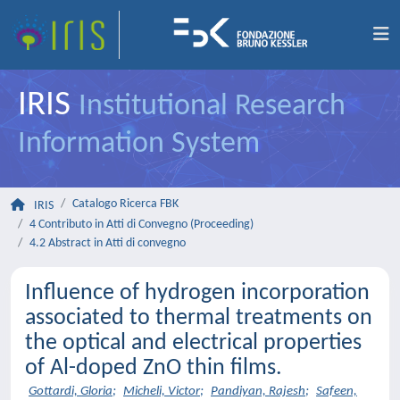
IRIS
Institutional Research
Information System
Catalogo Ricerca FBK
IRIS
4 Contributo in Atti di Convegno (Proceeding)
4.2 Abstract in Atti di convegno
Influence of hydrogen incorporation
associated to thermal treatments on
the optical and electrical properties
of Al-doped ZnO thin films.
Gottardi, Gloria
;
Micheli, Victor
;
Pandiyan, Rajesh
;
Safeen,