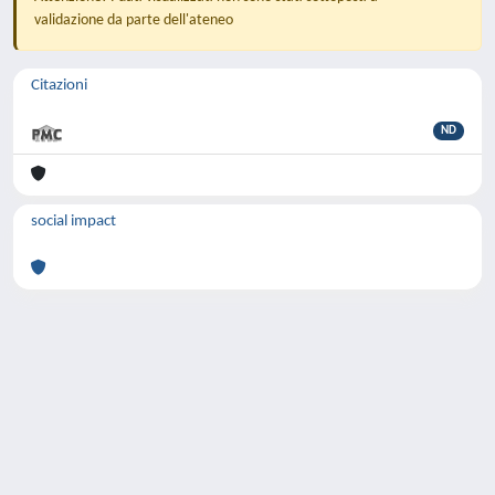
validazione da parte dell'ateneo
Citazioni
ND
social impact
Powered by
IRIS
-
about IRIS
-
Utilizzo dei
cookie
-
Privacy
Copyright © 2026