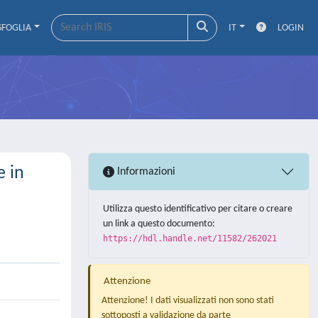
SFOGLIA
IT
LOGIN
e in
Informazioni
Utilizza questo identificativo per citare o creare
un link a questo documento:
https://hdl.handle.net/11582/262021
Attenzione
Attenzione! I dati visualizzati non sono stati
sottoposti a validazione da parte