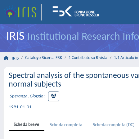
IRIS
Institutional Research In
Catalogo Ricerca FBK
1 Contributo su Rivista
1.1 Articolo in 
IRIS
Spectral analysis of the spontaneous var
normal subjects
Speranza, Giorgio
;
1991-01-01
Scheda breve
Scheda completa
Scheda completa (DC)