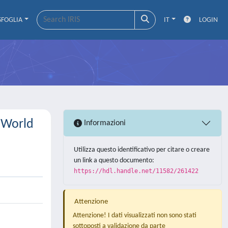
SFOGLIA
IT
LOGIN
t World
Informazioni
Utilizza questo identificativo per citare o creare
un link a questo documento:
https://hdl.handle.net/11582/261422
Attenzione
Attenzione! I dati visualizzati non sono stati
sottoposti a validazione da parte