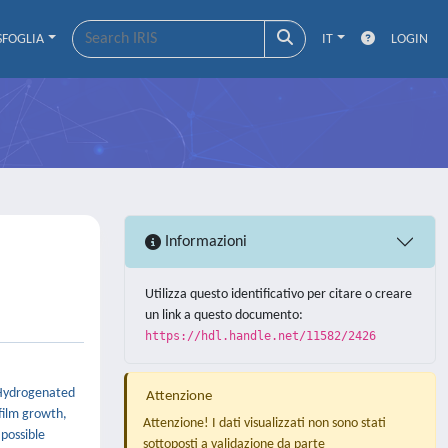
SFOGLIA
IT
LOGIN
Informazioni
Utilizza questo identificativo per citare o creare
un link a questo documento:
https://hdl.handle.net/11582/2426
. Hydrogenated
Attenzione
film growth,
Attenzione! I dati visualizzati non sono stati
 possible
sottoposti a validazione da parte