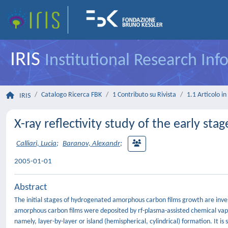
IRIS
Institutional Research In
Catalogo Ricerca FBK
1 Contributo su Rivista
1.1 Articolo in 
IRIS
X-ray reflectivity study of the early sta
Calliari, Lucia
;
Baranov, Alexandr
;
2005-01-01
Abstract
The initial stages of hydrogenated amorphous carbon films growth are invest
amorphous carbon films were deposited by rf-plasma-assisted chemical vapo
namely, layer-by-layer or island (hemispherical, cylindrical) formation. It is