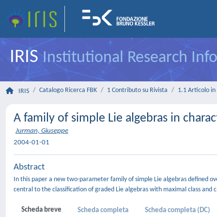
IRIS
Institutional Research In
Catalogo Ricerca FBK
1 Contributo su Rivista
1.1 Articolo in 
IRIS
A family of simple Lie algebras in charac
Jurman, Giuseppe
2004-01-01
Abstract
In this paper a new two-parameter family of simple Lie algebras defined ove
central to the classification of graded Lie algebras with maximal class and 
Scheda breve
Scheda completa
Scheda completa (DC)