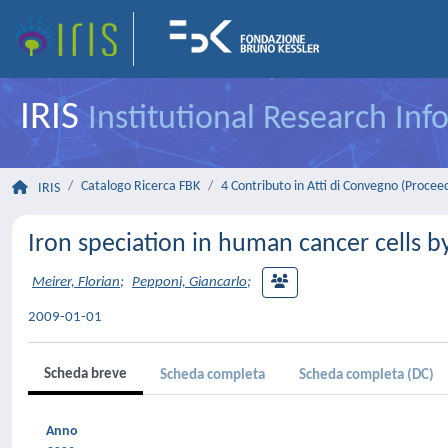
IRIS
Institutional Research In
Catalogo Ricerca FBK
4 Contributo in Atti di Convegno (Procee
IRIS
Iron speciation in human cancer cells
Meirer, Florian
;
Pepponi, Giancarlo
;
2009-01-01
Scheda breve
Scheda completa
Scheda completa (DC)
Anno