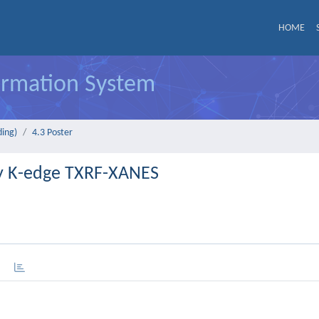
HOME
formation System
ding)
4.3 Poster
 by K-edge TXRF-XANES