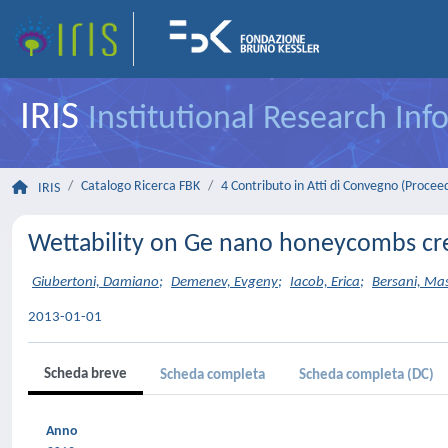
IRIS
Institutional Research In
Catalogo Ricerca FBK
4 Contributo in Atti di Convegno (Procee
IRIS
Wettability on Ge nano honeycombs cre
Giubertoni, Damiano
;
Demenev, Evgeny
;
Iacob, Erica
;
Bersani, Ma
2013-01-01
Scheda breve
Scheda completa
Scheda completa (DC)
Anno