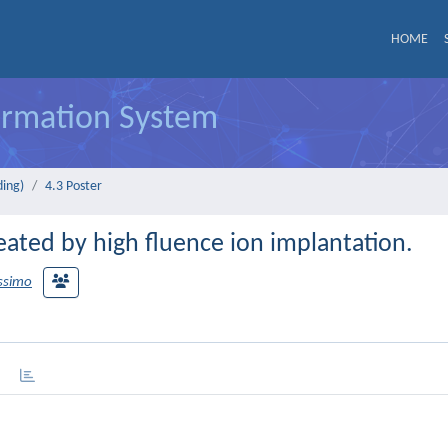
HOME
formation System
ding)
4.3 Poster
ated by high fluence ion implantation.
ssimo