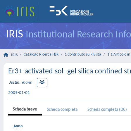
IRIS
Institutional Research In
Catalogo Ricerca FBK
1 Contributo su Rivista
1.1 Articolo in 
IRIS
Er3+-activated sol–gel silica confined s
Jestin, Yoann
;
2009-01-01
Scheda breve
Scheda completa
Scheda completa (DC)
Anno