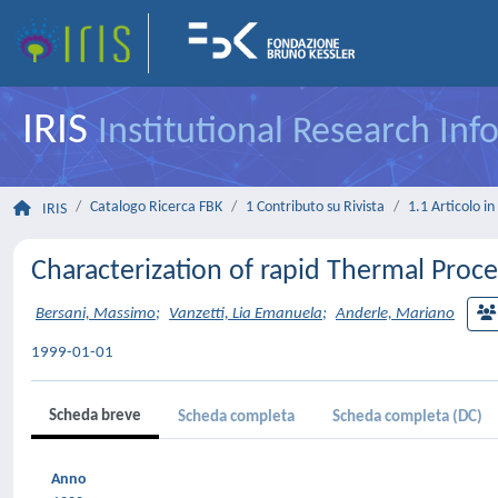
IRIS
Institutional Research In
Catalogo Ricerca FBK
1 Contributo su Rivista
1.1 Articolo in 
IRIS
Characterization of rapid Thermal Proc
Bersani, Massimo
;
Vanzetti, Lia Emanuela
;
Anderle, Mariano
1999-01-01
Scheda breve
Scheda completa
Scheda completa (DC)
Anno