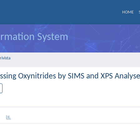
HOME
formation System
rivista
essing Oxynitrides by SIMS and XPS Analys