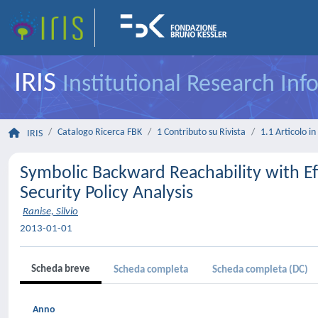
IRIS
Institutional Research In
Catalogo Ricerca FBK
1 Contributo su Rivista
1.1 Articolo in 
IRIS
Symbolic Backward Reachability with Eff
Security Policy Analysis
Ranise, Silvio
2013-01-01
Scheda breve
Scheda completa
Scheda completa (DC)
Anno