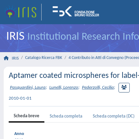
IRIS
Institutional Research In
Catalogo Ricerca FBK
4 Contributo in Atti di Convegno (Procee
IRIS
Aptamer coated microspheres for label
Pasquardini, Laura
;
Lunelli, Lorenzo
;
Pederzolli, Cecilia
;
2010-01-01
Scheda breve
Scheda completa
Scheda completa (DC)
Anno