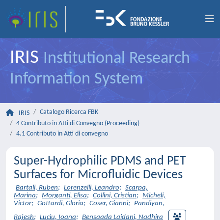
IRIS
Institutional Research
Information System
Catalogo Ricerca FBK
IRIS
4 Contributo in Atti di Convegno (Proceeding)
4.1 Contributo in Atti di convegno
Super-Hydrophilic PDMS and PET
Surfaces for Microfluidic Devices
Bartali, Ruben
;
Lorenzelli, Leandro
;
Scarpa,
Marina
;
Morganti, Elisa
;
Collini, Cristian
;
Micheli,
Victor
;
Gottardi, Gloria
;
Coser, Gianni
;
Pandiyan,
Rajesh
;
Luciu, Ioana
;
Bensaada Laidani, Nadhira