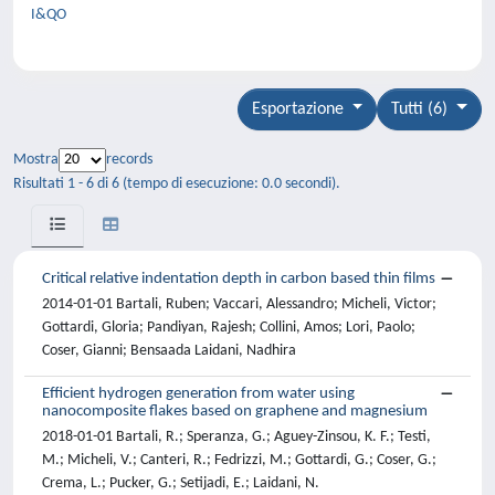
I&QO
Esportazione
Tutti (6)
Mostra
records
Risultati 1 - 6 di 6 (tempo di esecuzione: 0.0 secondi).
Critical relative indentation depth in carbon based thin films
2014-01-01 Bartali, Ruben; Vaccari, Alessandro; Micheli, Victor;
Gottardi, Gloria; Pandiyan, Rajesh; Collini, Amos; Lori, Paolo;
Coser, Gianni; Bensaada Laidani, Nadhira
Efficient hydrogen generation from water using
nanocomposite flakes based on graphene and magnesium
2018-01-01 Bartali, R.; Speranza, G.; Aguey-Zinsou, K. F.; Testi,
M.; Micheli, V.; Canteri, R.; Fedrizzi, M.; Gottardi, G.; Coser, G.;
Crema, L.; Pucker, G.; Setijadi, E.; Laidani, N.