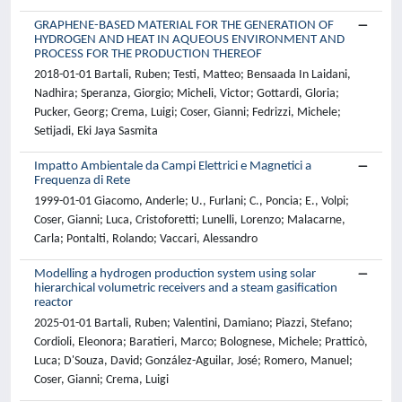
GRAPHENE-BASED MATERIAL FOR THE GENERATION OF
HYDROGEN AND HEAT IN AQUEOUS ENVIRONMENT AND
PROCESS FOR THE PRODUCTION THEREOF
2018-01-01 Bartali, Ruben; Testi, Matteo; Bensaada In Laidani,
Nadhira; Speranza, Giorgio; Micheli, Victor; Gottardi, Gloria;
Pucker, Georg; Crema, Luigi; Coser, Gianni; Fedrizzi, Michele;
Setijadi, Eki Jaya Sasmita
Impatto Ambientale da Campi Elettrici e Magnetici a
Frequenza di Rete
1999-01-01 Giacomo, Anderle; U., Furlani; C., Poncia; E., Volpi;
Coser, Gianni; Luca, Cristoforetti; Lunelli, Lorenzo; Malacarne,
Carla; Pontalti, Rolando; Vaccari, Alessandro
Modelling a hydrogen production system using solar
hierarchical volumetric receivers and a steam gasification
reactor
2025-01-01 Bartali, Ruben; Valentini, Damiano; Piazzi, Stefano;
Cordioli, Eleonora; Baratieri, Marco; Bolognese, Michele; Pratticò,
Luca; D'Souza, David; González-Aguilar, José; Romero, Manuel;
Coser, Gianni; Crema, Luigi