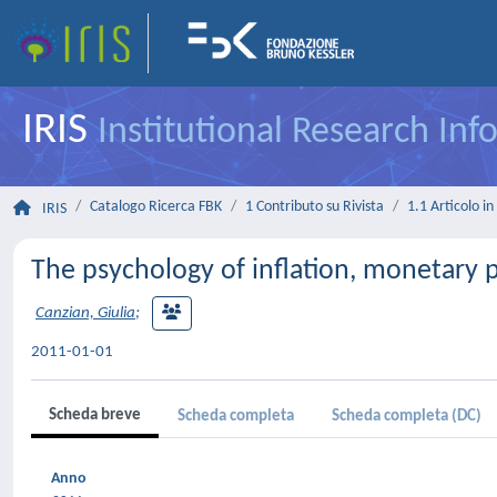
IRIS
Institutional Research In
Catalogo Ricerca FBK
1 Contributo su Rivista
1.1 Articolo in 
IRIS
The psychology of inflation, monetary 
Canzian, Giulia
;
2011-01-01
Scheda breve
Scheda completa
Scheda completa (DC)
Anno